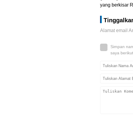
yang berkisar Rp
Tinggalka
Alamat email An
Simpan nama
saya beriku