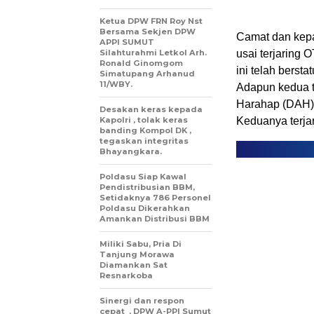
Ketua DPW FRN Roy Nst
Bersama Sekjen DPW
Camat dan kepa
APPI SUMUT
Silahturahmi Letkol Arh.
usai terjaring
Ronald Ginomgom
ini telah berst
Simatupang Arhanud
11/WBY.
Adapun kedua t
Harahap (DAH) 
Desakan keras kepada
Kapolri , tolak keras
Keduanya terja
banding Kompol DK ,
tegaskan integritas
Bhayangkara.
Poldasu Siap Kawal
Pendistribusian BBM,
Setidaknya 786 Personel
Poldasu Dikerahkan
Amankan Distribusi BBM
Miliki Sabu, Pria Di
Tanjung Morawa
Diamankan Sat
Resnarkoba
Sinergi dan respon
cepat , DPW A-PPI Sumut