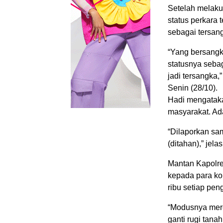
Setelah melaku
status perkara 
sebagai tersan
“Yang bersangk
statusnya seba
jadi tersangka
Senin (28/10).
Hadi mengataka
masyarakat. Ad
“Dilaporkan sa
(ditahan),” jela
Mantan Kapolre
kepada para kor
ribu setiap pen
“Modusnya mere
ganti rugi tana