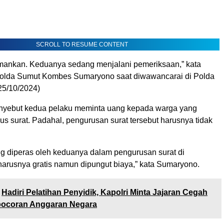
SCROLL TO RESUME CONTENT
mankan. Keduanya sedang menjalani pemeriksaan,” kata
Polda Sumut Kombes Sumaryono saat diwawancarai di Polda
25/10/2024)
yebut kedua pelaku meminta uang kepada warga yang
s surat. Padahal, pengurusan surat tersebut harusnya tidak
g diperas oleh keduanya dalam pengurusan surat di
arusnya gratis namun dipungut biaya,” kata Sumaryono.
Hadiri Pelatihan Penyidik, Kapolri Minta Jajaran Cegah
bocoran Anggaran Negara