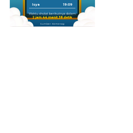
Isya
19:09
Waktu sholat berikutnya dalam:
2 jam 44 menit 37 detik
Sumber: Kemenag