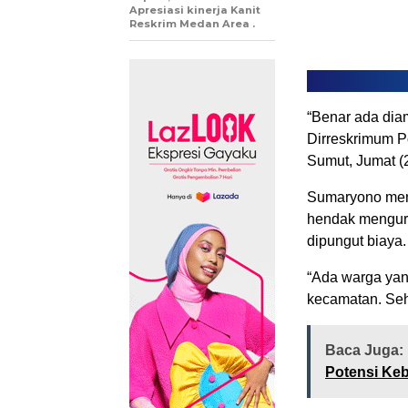
Apresiasi kinerja Kanit
Reskrim Medan Area .
“Benar ada dia
Dirreskrimum 
Sumut, Jumat (
Sumaryono men
hendak menguru
dipungut biaya.
“Ada warga yan
kecamatan. Seh
Baca Juga:
Potensi Ke