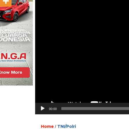
00:00
Home
TNI/Polri
/