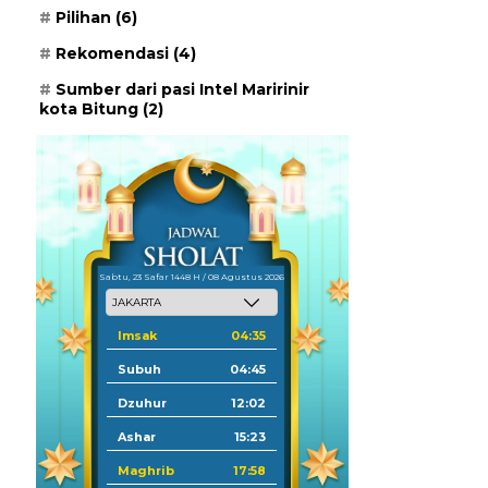
Pilihan
(6)
Rekomendasi
(4)
Sumber dari pasi Intel Maririnir
kota Bitung
(2)
Sabtu, 23 Safar 1448 H / 08 Agustus 2026
Imsak
04:35
Subuh
04:45
Dzuhur
12:02
Ashar
15:23
Maghrib
17:58