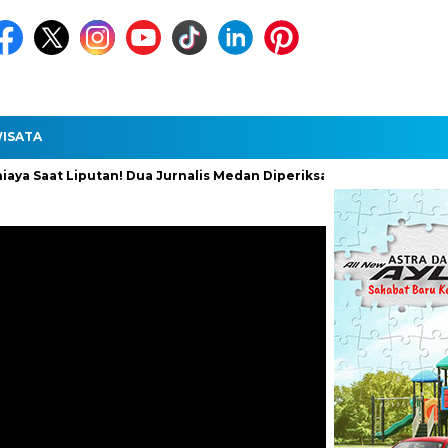
ISATA
 Liputan! Dua Jurnalis Medan Diperiksa Polisi, Pelaku Diduga Suru