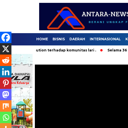
HOME
BISNIS
DAERAH
INTERNASIONAL
K
bby Nasution terhadap komunitas lari .
Selama 36 Hari, 37