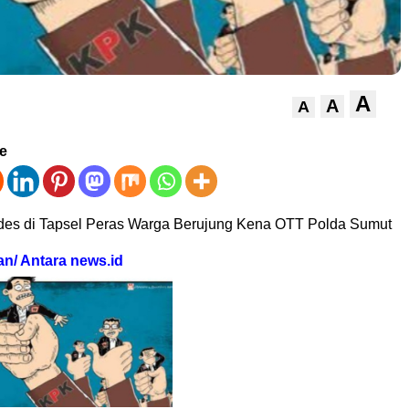
A
A
A
ve
des di Tapsel Peras Warga Berujung Kena OTT Polda Sumut
an/ Antara news.id