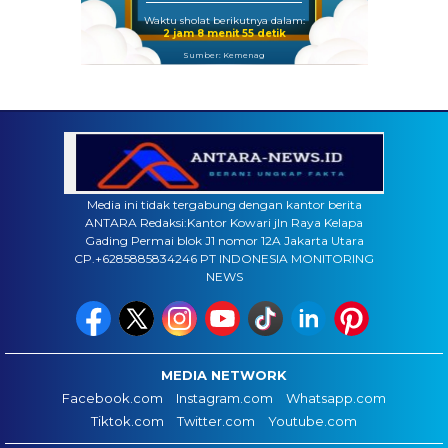
Waktu sholat berikutnya dalam:
2 jam 8 menit 55 detik
Sumber: Kemenag
Media ini tidak tergabung dengan kantor berita
ANTARA Redaksi:Kantor Kowari jln Raya Kelapa
Gading Permai blok J1 nomor 12A Jakarta Utara
CP.+6285885834246 PT INDONESIA MONITORING
NEWS
MEDIA NETWORK
Facebook.com
Instagram.com
Whatsapp.com
Tiktok.com
Twitter.com
Youtube.com