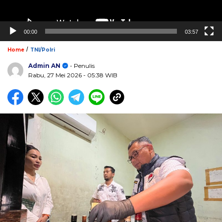
00:00
03:57
/
Home
TNI/Polri
Admin AN
- Penulis
Rabu, 27 Mei 2026
- 05:38 WIB