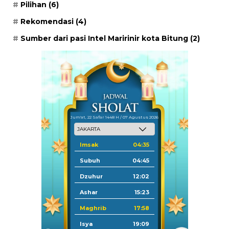
Pilihan
(6)
Rekomendasi
(4)
Sumber dari pasi Intel Maririnir kota Bitung
(2)
Jum'at, 22 Safar 1448 H / 07 Agustus 2026
Imsak
04:35
Subuh
04:45
Dzuhur
12:02
Ashar
15:23
Maghrib
17:58
Isya
19:09