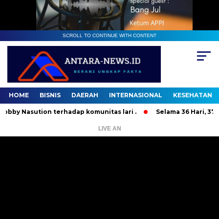
SCROLL TO CONTINUE WITH CONTENT
HOME
BISNIS
DAERAH
INTERNASIONAL
KESEHATAN
asution terhadap komunitas lari .
Selama 36 Hari, 37 Orang
LIVE AN
Pemutar
Video