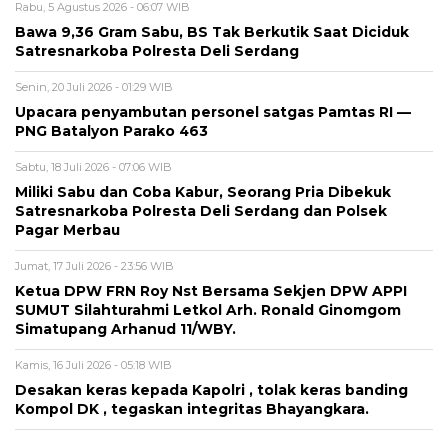
Rabu, 5 Agustus 2026 - 06:07 WIB
Bawa 9,36 Gram Sabu, BS Tak Berkutik Saat Diciduk
Satresnarkoba Polresta Deli Serdang
Senin, 20 Juli 2026 - 01:29 WIB
Upacara penyambutan personel satgas Pamtas RI —
PNG Batalyon Parako 463
Sabtu, 18 Juli 2026 - 07:06 WIB
Miliki Sabu dan Coba Kabur, Seorang Pria Dibekuk
Satresnarkoba Polresta Deli Serdang dan Polsek
Pagar Merbau
Jumat, 17 Juli 2026 - 23:56 WIB
Ketua DPW FRN Roy Nst Bersama Sekjen DPW APPI
SUMUT Silahturahmi Letkol Arh. Ronald Ginomgom
Simatupang Arhanud 11/WBY.
Kamis, 16 Juli 2026 - 05:18 WIB
Desakan keras kepada Kapolri , tolak keras banding
Kompol DK , tegaskan integritas Bhayangkara.