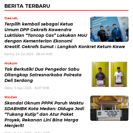
BERITA TERBARU
Daerah.
Terpilih kembali sebagai Ketua
Umum DPP Gekrafs Kawendra
Luktisian “Tancap Gas” Lakukan MoU
dengan Kementerian Ekonomi
Kreatif. Gekrafs Sumut : Langkah Konkret Ketum Kawe
Kamis, 24 Jul 2025 - 08:49 WIB
Hukum
Tak Berkutik! Dua Pengedar Sabu
Ditangkap Satresnarkoba Polresta
Deli Serdang
Rabu, 5 Agu 2026 - 16:07 WIB
Medan
Skandal Oknum PPPK Paruh Waktu
SDABMBK Kota Medan: Diduga Jadi
“Tukang Kutip” dan Atur Paket
Proyek, Rekanan Lini Bina Marga
Menjerit!