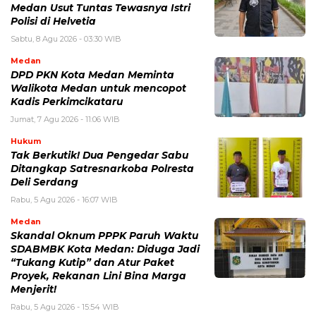
Medan Usut Tuntas Tewasnya Istri
Polisi di Helvetia
Sabtu, 8 Agu 2026 - 03:30 WIB
Medan
DPD PKN Kota Medan Meminta
Walikota Medan untuk mencopot
Kadis Perkimcikataru
Jumat, 7 Agu 2026 - 11:06 WIB
Hukum
Tak Berkutik! Dua Pengedar Sabu
Ditangkap Satresnarkoba Polresta
Deli Serdang
Rabu, 5 Agu 2026 - 16:07 WIB
Medan
Skandal Oknum PPPK Paruh Waktu
SDABMBK Kota Medan: Diduga Jadi
“Tukang Kutip” dan Atur Paket
Proyek, Rekanan Lini Bina Marga
Menjerit!
Rabu, 5 Agu 2026 - 15:54 WIB