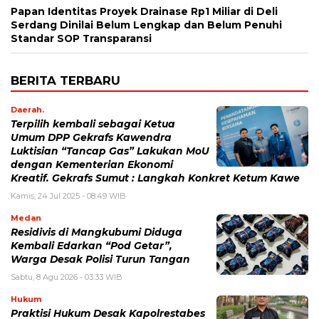
Papan Identitas Proyek Drainase Rp1 Miliar di Deli
Serdang Dinilai Belum Lengkap dan Belum Penuhi
Standar SOP Transparansi
BERITA TERBARU
Daerah.
Terpilih kembali sebagai Ketua
Umum DPP Gekrafs Kawendra
Luktisian “Tancap Gas” Lakukan MoU
dengan Kementerian Ekonomi
Kreatif. Gekrafs Sumut : Langkah Konkret Ketum Kawe
Kamis, 24 Jul 2025 - 08:49 WIB
Medan
Residivis di Mangkubumi Diduga
Kembali Edarkan “Pod Getar”,
Warga Desak Polisi Turun Tangan
Sabtu, 8 Agu 2026 - 03:33 WIB
Hukum
Praktisi Hukum Desak Kapolrestabes