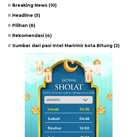
Breaking News
(10)
Headline
(5)
Pilihan
(6)
Rekomendasi
(4)
Sumber dari pasi Intel Maririnir kota Bitung
(2)
Sabtu, 23 Safar 1448 H / 08 Agustus 2026
Imsak
04:35
Subuh
04:45
Dzuhur
12:02