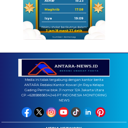
Ashar
15:23
Maghrib
17:58
Isya
19:09
Waktu sholat berikutnya dalam:
3 jam 18 menit 36 detik
Sumber: Kemenag
Media ini tidak tergabung dengan kantor berita
ANTARA Redaksi:Kantor Kowari jln Raya Kelapa
Gading Permai blok J1 nomor 12A Jakarta Utara
CP.+6285885834246 PT INDONESIA MONITORING
NEWS