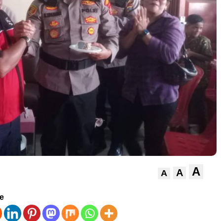
A
A
A
ve