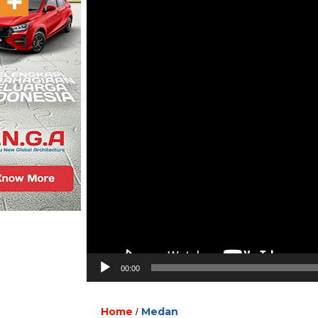
00:00
Home
Medan
/