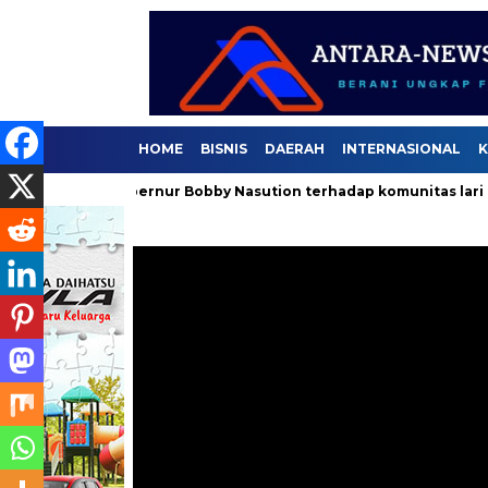
HOME
BISNIS
DAERAH
INTERNASIONAL
K
laan Gubernur Bobby Nasution terhadap komunitas lari .
Se