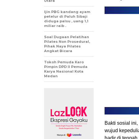
Utara
Ijin PBG kandang ayam
petelur di Paluh Sibaji
diduga palsu , uang 1,1
miliar raib .
Soal Dugaan Pelatihan
Pilates Non Prosedural,
Pihak Naya Pilates
Angkat Bicara
Tokoh Pemuda Karo
Pimpin DPD II Pemuda
Karya Nasional Kota
Medan
Bakti sosial i
wujud kepeduli
hadir di tengah