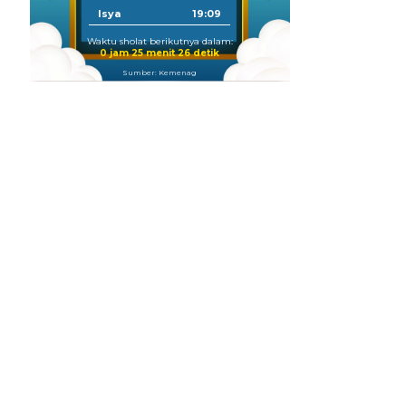
Isya
19:09
Waktu sholat berikutnya dalam:
0 jam 25 menit 25 detik
Sumber: Kemenag