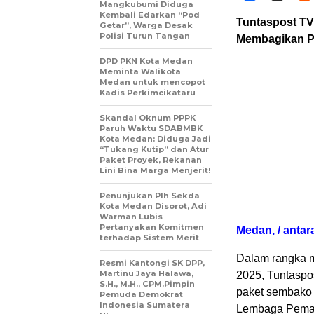
Mangkubumi Diduga
Kembali Edarkan “Pod
Tuntaspost TV
Getar”, Warga Desak
Polisi Turun Tangan
Membagikan P
DPD PKN Kota Medan
Meminta Walikota
Medan untuk mencopot
Kadis Perkimcikataru
Skandal Oknum PPPK
Paruh Waktu SDABMBK
Kota Medan: Diduga Jadi
“Tukang Kutip” dan Atur
Paket Proyek, Rekanan
Lini Bina Marga Menjerit!
Penunjukan Plh Sekda
Kota Medan Disorot, Adi
Warman Lubis
Pertanyakan Komitmen
Medan, / antar
terhadap Sistem Merit
Dalam rangka m
Resmi Kantongi SK DPP,
Martinu Jaya Halawa,
2025, Tuntaspo
S.H., M.H., CPM.Pimpin
paket sembako 
Pemuda Demokrat
Indonesia Sumatera
Lembaga Pemas