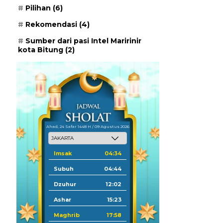
Pilihan
(6)
Rekomendasi
(4)
Sumber dari pasi Intel Maririnir
kota Bitung
(2)
Ahad, 24 Safar 1448 H / 09 Agustus 2026
Imsak
04:34
Subuh
04:44
Dzuhur
12:02
Ashar
15:23
Maghrib
17:58