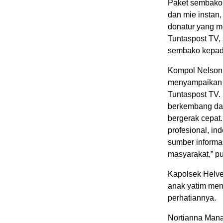
Paket sembako te
dan mie instan,
donatur yang m
Tuntaspost TV,
sembako kepad
Kompol Nelson J
menyampaikan p
Tuntaspost TV. 
berkembang dan
bergerak cepat.
profesional, i
sumber informa
masyarakat,” p
Kapolsek Helve
anak yatim men
perhatiannya.
Nortianna Mana