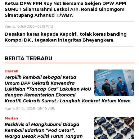
Ketua DPW FRN Roy Nst Bersama Sekjen DPW APPI
SUMUT Silahturahmi Letkol Arh. Ronald Ginomgom
Simatupang Arhanud 11/WBY.
Kamis, 16 Juli 2026 - 05:18 WIB
Desakan keras kepada Kapolri , tolak keras banding
Kompol DK , tegaskan integritas Bhayangkara.
BERITA TERBARU
Daerah.
Terpilih kembali sebagai Ketua
Umum DPP Gekrafs Kawendra
Luktisian “Tancap Gas” Lakukan MoU
dengan Kementerian Ekonomi
Kreatif. Gekrafs Sumut : Langkah Konkret Ketum Kawe
Kamis, 24 Jul 2025 - 08:49 WIB
Medan
Residivis di Mangkubumi Diduga
Kembali Edarkan “Pod Getar”,
Warga Desak Polisi Turun Tangan