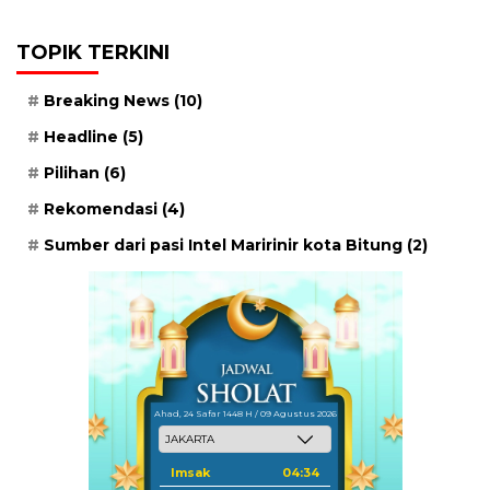
TOPIK TERKINI
Breaking News
(10)
Headline
(5)
Pilihan
(6)
Rekomendasi
(4)
Sumber dari pasi Intel Maririnir kota Bitung
(2)
Ahad, 24 Safar 1448 H / 09 Agustus 2026
Imsak
04:34