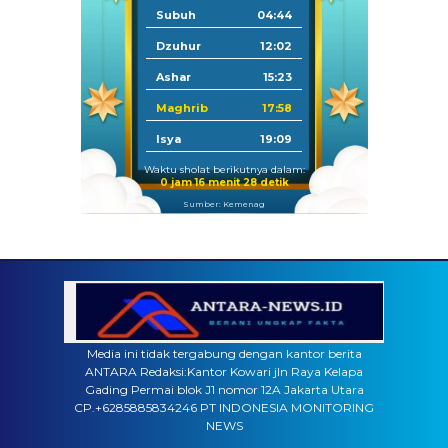
Subuh
04:44
Dzuhur
12:02
Ashar
15:23
Maghrib
17:58
Isya
19:09
Waktu sholat berikutnya dalam:
0 jam 16 menit 28 detik
Sumber: Kemenag
Media ini tidak tergabung dengan kantor berita
ANTARA Redaksi:Kantor Kowari jln Raya Kelapa
Gading Permai blok J1 nomor 12A Jakarta Utara
CP.+6285885834246 PT INDONESIA MONITORING
NEWS