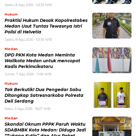
Sabtu, 8 Agu 2026 - 03:33 WIB
Hukum
Praktisi Hukum Desak Kapolrestabes
Medan Usut Tuntas Tewasnya Istri
Polisi di Helvetia
Sabtu, 8 Agu 2026 - 03:30 WIB
Medan
DPD PKN Kota Medan Meminta
Walikota Medan untuk mencopot
Kadis Perkimcikataru
Jumat, 7 Agu 2026 - 11:06 WIB
Hukum
Tak Berkutik! Dua Pengedar Sabu
Ditangkap Satresnarkoba Polresta
Deli Serdang
Rabu, 5 Agu 2026 - 16:07 WIB
Medan
Skandal Oknum PPPK Paruh Waktu
SDABMBK Kota Medan: Diduga Jadi
“Tukang Kutip” dan Atur Paket