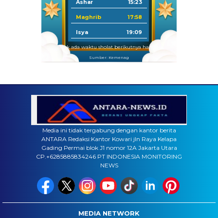
Ashar
15:23
Maghrib
17:58
Isya
19:09
Tidak ada waktu sholat berikutnya hari ini.
Sumber: Kemenag
Media ini tidak tergabung dengan kantor berita
ANTARA Redaksi:Kantor Kowari jln Raya Kelapa
Gading Permai blok J1 nomor 12A Jakarta Utara
CP.+6285885834246 PT INDONESIA MONITORING
NEWS
MEDIA NETWORK