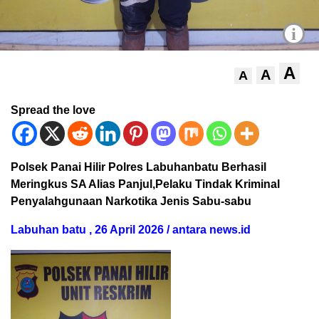
i
A
A
A
Spread the love
Polsek Panai Hilir Polres Labuhanbatu Berhasil
Meringkus SA Alias Panjul,Pelaku Tindak Kriminal
Penyalahgunaan Narkotika Jenis Sabu-sabu
Labuhan batu , 26 April 2026 / antara news.id