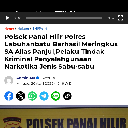
00:00
03:57
/
/
Home
Hukum
TNI/Polri
Polsek Panai Hilir Polres
Labuhanbatu Berhasil Meringkus
SA Alias Panjul,Pelaku Tindak
Kriminal Penyalahgunaan
Narkotika Jenis Sabu-sabu
Admin AN
- Penulis
Minggu, 26 April 2026
- 13:16 WIB