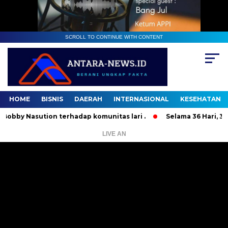
SCROLL TO CONTINUE WITH CONTENT
HOME
BISNIS
DAERAH
INTERNASIONAL
KESEHATAN
asution terhadap komunitas lari .
Selama 36 Hari, 37 Orang
LIVE AN
Pemutar
Video