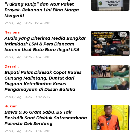
“Tukang Kutip” dan Atur Paket
Proyek, Rekanan Lini Bina Marga
Menjerit!
Rabu, 5 Agu 2026 - 15:54 WIB
Nasional
Audio yang Diterima Media Bongkar
Intimidasi: LSM & Pers Diancam
karena Usut Batu Bara Ilegal LKA
Rabu, 5 Agu 2026 - 09:41 WIB
Daerah.
Bupati Palas Didesak Copot Kades
Gunung Malintang, Buntut dari
Dugaan Keterlibatan Kasus
Penganiayaan di Dusun Balaka
Rabu, 5 Agu 2026 - 09:12 WIB
Hukum
Bawa 9,36 Gram Sabu, BS Tak
Berkutik Saat Diciduk Satresnarkoba
Polresta Deli Serdang
Rabu, 5 Agu 2026 - 06:07 WIB