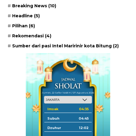
Breaking News
(10)
Headline
(5)
Pilihan
(6)
Rekomendasi
(4)
Sumber dari pasi Intel Maririnir kota Bitung
(2)
Jum'at, 22 Safar 1448 H / 07 Agustus 2026
Imsak
04:35
Subuh
04:45
Dzuhur
12:02