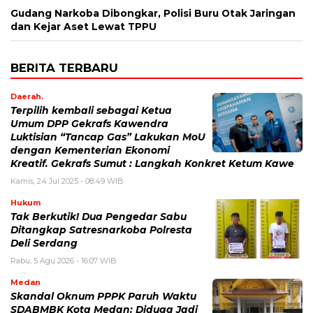
Gudang Narkoba Dibongkar, Polisi Buru Otak Jaringan
dan Kejar Aset Lewat TPPU
BERITA TERBARU
Daerah.
Terpilih kembali sebagai Ketua
Umum DPP Gekrafs Kawendra
Luktisian “Tancap Gas” Lakukan MoU
dengan Kementerian Ekonomi
Kreatif. Gekrafs Sumut : Langkah Konkret Ketum Kawe
Kamis, 24 Jul 2025 - 08:49 WIB
Hukum
Tak Berkutik! Dua Pengedar Sabu
Ditangkap Satresnarkoba Polresta
Deli Serdang
Rabu, 5 Agu 2026 - 16:07 WIB
Medan
Skandal Oknum PPPK Paruh Waktu
SDABMBK Kota Medan: Diduga Jadi