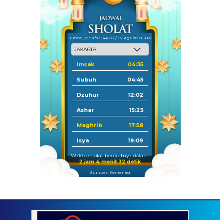
Jum'at, 22 Safar 1448 H / 07 Agustus 2026
Imsak
04:35
Subuh
04:45
Dzuhur
12:02
Ashar
15:23
Maghrib
17:58
Isya
19:09
Waktu sholat berikutnya dalam:
2 jam 4 menit 31 detik
Sumber: Kemenag