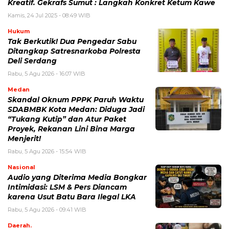
Kreatif. Gekrafs Sumut : Langkah Konkret Ketum Kawe
Kamis, 24 Jul 2025 - 08:49 WIB
Hukum
Tak Berkutik! Dua Pengedar Sabu
Ditangkap Satresnarkoba Polresta
Deli Serdang
Rabu, 5 Agu 2026 - 16:07 WIB
Medan
Skandal Oknum PPPK Paruh Waktu
SDABMBK Kota Medan: Diduga Jadi
“Tukang Kutip” dan Atur Paket
Proyek, Rekanan Lini Bina Marga
Menjerit!
Rabu, 5 Agu 2026 - 15:54 WIB
Nasional
Audio yang Diterima Media Bongkar
Intimidasi: LSM & Pers Diancam
karena Usut Batu Bara Ilegal LKA
Rabu, 5 Agu 2026 - 09:41 WIB
Daerah.