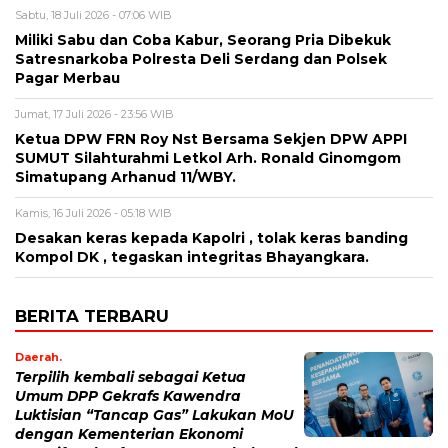
Sabtu, 18 Juli 2026 - 07:06 WIB
Miliki Sabu dan Coba Kabur, Seorang Pria Dibekuk
Satresnarkoba Polresta Deli Serdang dan Polsek
Pagar Merbau
Jumat, 17 Juli 2026 - 23:56 WIB
Ketua DPW FRN Roy Nst Bersama Sekjen DPW APPI
SUMUT Silahturahmi Letkol Arh. Ronald Ginomgom
Simatupang Arhanud 11/WBY.
Kamis, 16 Juli 2026 - 05:18 WIB
Desakan keras kepada Kapolri , tolak keras banding
Kompol DK , tegaskan integritas Bhayangkara.
BERITA TERBARU
Daerah.
Terpilih kembali sebagai Ketua
Umum DPP Gekrafs Kawendra
Luktisian “Tancap Gas” Lakukan MoU
dengan Kementerian Ekonomi