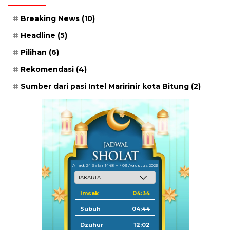
Breaking News
(10)
Headline
(5)
Pilihan
(6)
Rekomendasi
(4)
Sumber dari pasi Intel Maririnir kota Bitung
(2)
Ahad, 24 Safar 1448 H / 09 Agustus 2026
Imsak
04:34
Subuh
04:44
Dzuhur
12:02