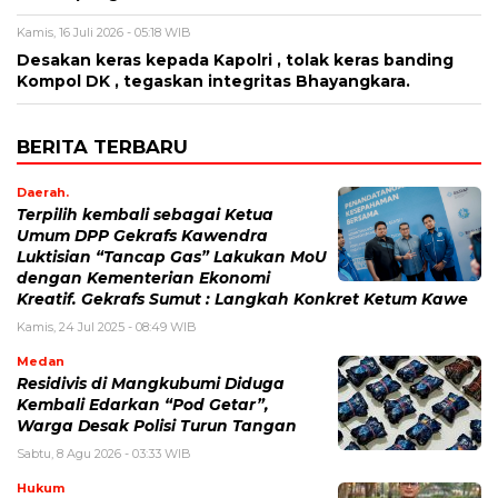
Kamis, 16 Juli 2026 - 05:18 WIB
Desakan keras kepada Kapolri , tolak keras banding
Kompol DK , tegaskan integritas Bhayangkara.
BERITA TERBARU
Daerah.
Terpilih kembali sebagai Ketua
Umum DPP Gekrafs Kawendra
Luktisian “Tancap Gas” Lakukan MoU
dengan Kementerian Ekonomi
Kreatif. Gekrafs Sumut : Langkah Konkret Ketum Kawe
Kamis, 24 Jul 2025 - 08:49 WIB
Medan
Residivis di Mangkubumi Diduga
Kembali Edarkan “Pod Getar”,
Warga Desak Polisi Turun Tangan
Sabtu, 8 Agu 2026 - 03:33 WIB
Hukum