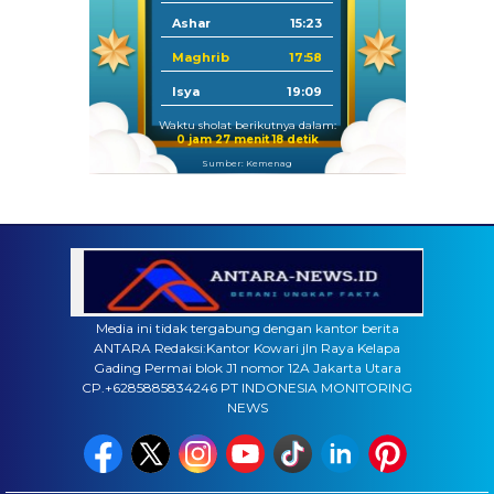
Ashar
15:23
Maghrib
17:58
Isya
19:09
Waktu sholat berikutnya dalam:
0 jam 27 menit 17 detik
Sumber: Kemenag
Media ini tidak tergabung dengan kantor berita
ANTARA Redaksi:Kantor Kowari jln Raya Kelapa
Gading Permai blok J1 nomor 12A Jakarta Utara
CP.+6285885834246 PT INDONESIA MONITORING
NEWS