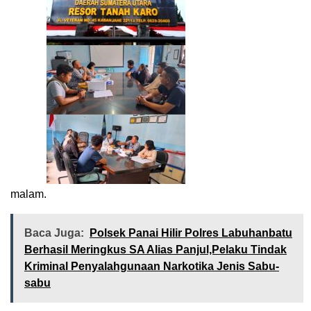
malam.
Baca Juga:
Polsek Panai Hilir Polres Labuhanbatu
Berhasil Meringkus SA Alias Panjul,Pelaku Tindak
Kriminal Penyalahgunaan Narkotika Jenis Sabu-
sabu