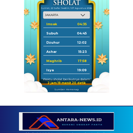
Jum'at, 22 Safar 1448 H / 07 Agustus 2026
Imsak
04:35
Subuh
04:45
Dzuhur
12:02
Ashar
15:23
Maghrib
17:58
Isya
19:09
Waktu sholat berikutnya dalam:
2 jam 19 menit 20 detik
Sumber: Kemenag