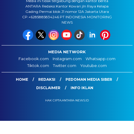
Media ini tidak tergabung dengan kantor berita
ANTARA Redaksi:Kantor Kowari jln Raya Kelapa
Gading Permai blok J1 nomor 12A Jakarta Utara
CP.+6285885834246 PT INDONESIA MONITORING
NEWS
MEDIA NETWORK
Facebook.com
Instagram.com
Whatsapp.com
Tiktok.com
Twitter.com
Youtube.com
HOME
REDAKSI
PEDOMAN MEDIA SIBER
DISCLAIMER
INFO IKLAN
HAK CIPTA:ANTARA-NEWS.ID