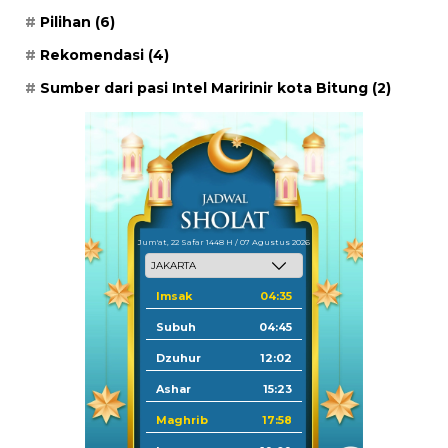
Pilihan
(6)
Rekomendasi
(4)
Sumber dari pasi Intel Maririnir kota Bitung
(2)
Jum'at, 22 Safar 1448 H / 07 Agustus 2026
Imsak
04:35
Subuh
04:45
Dzuhur
12:02
Ashar
15:23
Maghrib
17:58