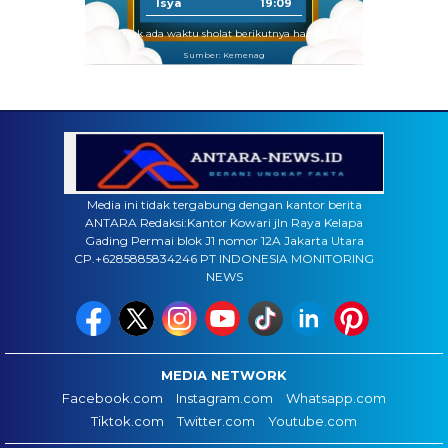
Isya
19:09
Tidak ada waktu sholat berikutnya hari ini.
Sumber: Kemenag
Media ini tidak tergabung dengan kantor berita
ANTARA Redaksi:Kantor Kowari jln Raya Kelapa
Gading Permai blok J1 nomor 12A Jakarta Utara
CP.+6285885834246 PT INDONESIA MONITORING
NEWS
MEDIA NETWORK
Facebook.com
Instagram.com
Whatsapp.com
Tiktok.com
Twitter.com
Youtube.com