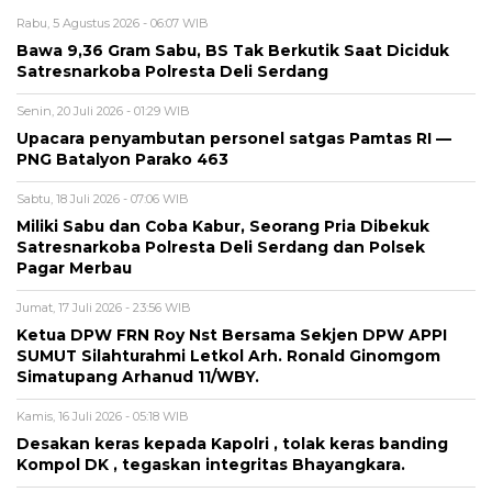
Rabu, 5 Agustus 2026 - 06:07 WIB
Bawa 9,36 Gram Sabu, BS Tak Berkutik Saat Diciduk
Satresnarkoba Polresta Deli Serdang
Senin, 20 Juli 2026 - 01:29 WIB
Upacara penyambutan personel satgas Pamtas RI —
PNG Batalyon Parako 463
Sabtu, 18 Juli 2026 - 07:06 WIB
Miliki Sabu dan Coba Kabur, Seorang Pria Dibekuk
Satresnarkoba Polresta Deli Serdang dan Polsek
Pagar Merbau
Jumat, 17 Juli 2026 - 23:56 WIB
Ketua DPW FRN Roy Nst Bersama Sekjen DPW APPI
SUMUT Silahturahmi Letkol Arh. Ronald Ginomgom
Simatupang Arhanud 11/WBY.
Kamis, 16 Juli 2026 - 05:18 WIB
Desakan keras kepada Kapolri , tolak keras banding
Kompol DK , tegaskan integritas Bhayangkara.