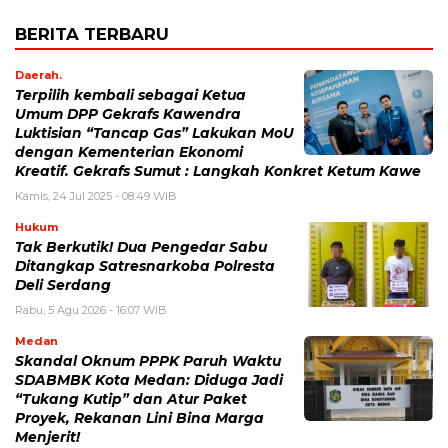
BERITA TERBARU
Daerah.
Terpilih kembali sebagai Ketua
Umum DPP Gekrafs Kawendra
Luktisian “Tancap Gas” Lakukan MoU
dengan Kementerian Ekonomi
Kreatif. Gekrafs Sumut : Langkah Konkret Ketum Kawe
Kamis, 24 Jul 2025 - 08:49 WIB
Hukum
Tak Berkutik! Dua Pengedar Sabu
Ditangkap Satresnarkoba Polresta
Deli Serdang
Rabu, 5 Agu 2026 - 16:07 WIB
Medan
Skandal Oknum PPPK Paruh Waktu
SDABMBK Kota Medan: Diduga Jadi
“Tukang Kutip” dan Atur Paket
Proyek, Rekanan Lini Bina Marga
Menjerit!