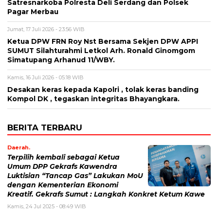
Satresnarkoba Polresta Deli Serdang dan Polsek
Pagar Merbau
Jumat, 17 Juli 2026 - 23:56 WIB
Ketua DPW FRN Roy Nst Bersama Sekjen DPW APPI
SUMUT Silahturahmi Letkol Arh. Ronald Ginomgom
Simatupang Arhanud 11/WBY.
Kamis, 16 Juli 2026 - 05:18 WIB
Desakan keras kepada Kapolri , tolak keras banding
Kompol DK , tegaskan integritas Bhayangkara.
BERITA TERBARU
Daerah.
Terpilih kembali sebagai Ketua
Umum DPP Gekrafs Kawendra
Luktisian “Tancap Gas” Lakukan MoU
dengan Kementerian Ekonomi
Kreatif. Gekrafs Sumut : Langkah Konkret Ketum Kawe
Kamis, 24 Jul 2025 - 08:49 WIB