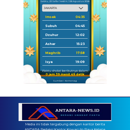
Sabtu, 23 Safar 1448 H / 08 Agustus 2026
Imsak
04:35
Subuh
04:45
Dzuhur
12:02
Ashar
15:23
Maghrib
17:58
Isya
19:09
Waktu sholat berikutnya dalam:
0 jam 39 menit 48 detik
Sumber: Kemenag
Media ini tidak tergabung dengan kantor berita
ANTARA Redaksi:Kantor Kowari jln Raya Kelapa