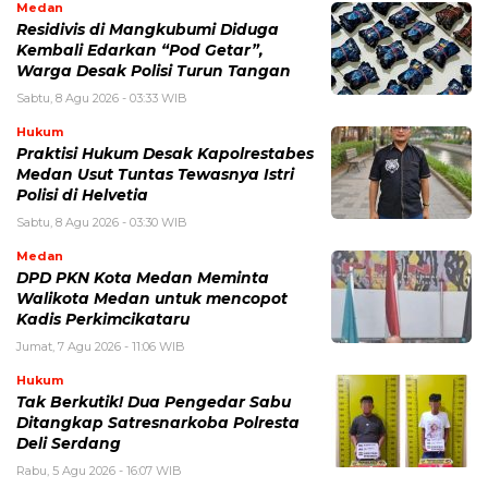
Medan
Residivis di Mangkubumi Diduga
Kembali Edarkan “Pod Getar”,
Warga Desak Polisi Turun Tangan
Sabtu, 8 Agu 2026 - 03:33 WIB
Hukum
Praktisi Hukum Desak Kapolrestabes
Medan Usut Tuntas Tewasnya Istri
Polisi di Helvetia
Sabtu, 8 Agu 2026 - 03:30 WIB
Medan
DPD PKN Kota Medan Meminta
Walikota Medan untuk mencopot
Kadis Perkimcikataru
Jumat, 7 Agu 2026 - 11:06 WIB
Hukum
Tak Berkutik! Dua Pengedar Sabu
Ditangkap Satresnarkoba Polresta
Deli Serdang
Rabu, 5 Agu 2026 - 16:07 WIB