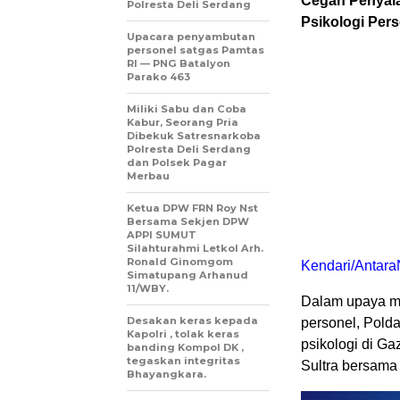
Cegah Penyala
Polresta Deli Serdang
Psikologi Per
Upacara penyambutan
personel satgas Pamtas
RI — PNG Batalyon
Parako 463
Miliki Sabu dan Coba
Kabur, Seorang Pria
Dibekuk Satresnarkoba
Polresta Deli Serdang
dan Polsek Pagar
Merbau
Ketua DPW FRN Roy Nst
Bersama Sekjen DPW
APPI SUMUT
Silahturahmi Letkol Arh.
Ronald Ginomgom
Kendari/Antara
Simatupang Arhanud
11/WBY.
Dalam upaya me
Desakan keras kepada
personel, Pold
Kapolri , tolak keras
psikologi di Ga
banding Kompol DK ,
tegaskan integritas
Sultra bersama
Bhayangkara.