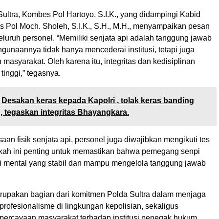
ultra, Kombes Pol Hartoyo, S.I.K., yang didampingi Kabid
Pol Moch. Sholeh, S.I.K., S.H., M.H., menyampaikan pesan
luruh personel. “Memiliki senjata api adalah tanggung jawab
gunaannya tidak hanya mencederai institusi, tetapi juga
syarakat. Oleh karena itu, integritas dan kedisiplinan
tinggi,” tegasnya.
Desakan keras kepada Kapolri , tolak keras banding
 tegaskan integritas Bhayangkara.
aan fisik senjata api, personel juga diwajibkan mengikuti tes
gkah ini penting untuk memastikan bahwa pemegang senpi
si mental yang stabil dan mampu mengelola tanggung jawab
erupakan bagian dari komitmen Polda Sultra dalam menjaga
rofesionalisme di lingkungan kepolisian, sekaligus
rcayaan masyarakat terhadap institusi penegak hukum.