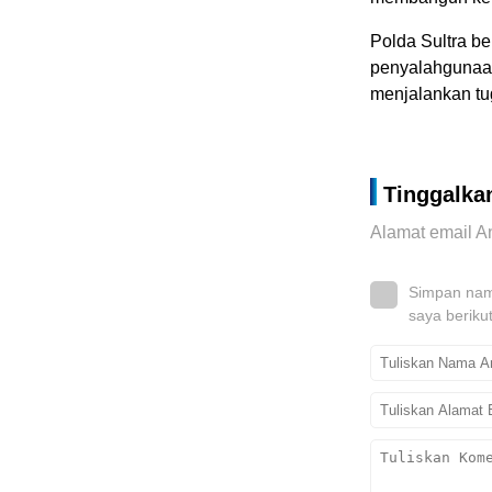
Polda Sultra be
penyalahgunaan
menjalankan tu
Tinggalka
Alamat email An
Simpan nama
saya beriku