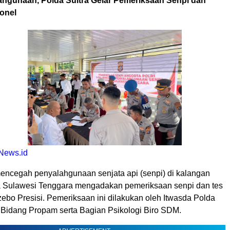
hgunaan, Polda Sultra Gelar Pemeriksaan Senpi dan
sonel
News.id
ncegah penyalahgunaan senjata api (senpi) di kalangan
a Sulawesi Tenggara mengadakan pemeriksaan senpi dan tes
zebo Presisi. Pemeriksaan ini dilakukan oleh Itwasda Polda
 Bidang Propam serta Bagian Psikologi Biro SDM.