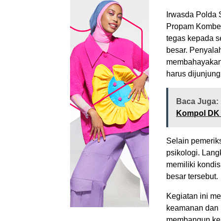
Irwasda Polda S
Propam Kombes 
tegas kepada se
besar. Penyalah
membahayakan ma
harus dijunjung 
Baca Juga:
Kompol DK ,
Selain pemeriks
psikologi. Lan
memiliki kondi
besar tersebut.
Kegiatan ini m
keamanan dan p
membangun kepe