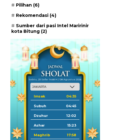
Pilihan
(6)
Rekomendasi
(4)
Sumber dari pasi Intel Maririnir
kota Bitung
(2)
Sabtu, 23 Safar 1448 H / 08 Agustus 2026
Imsak
04:35
Subuh
04:45
Dzuhur
12:02
Ashar
15:23
Maghrib
17:58