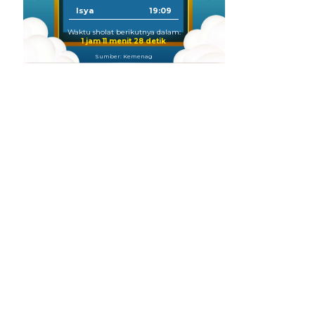
Isya
19:09
Waktu sholat berikutnya dalam:
1 jam 11 menit 27 detik
Sumber: Kemenag