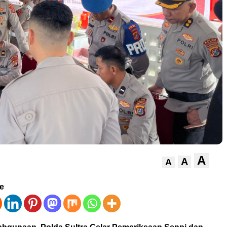
A
A
A
ve