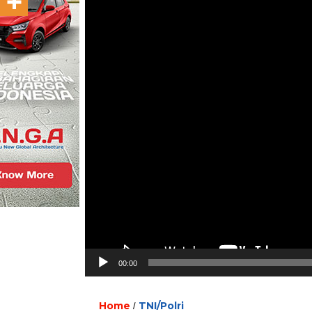
00:00
Home
TNI/Polri
/