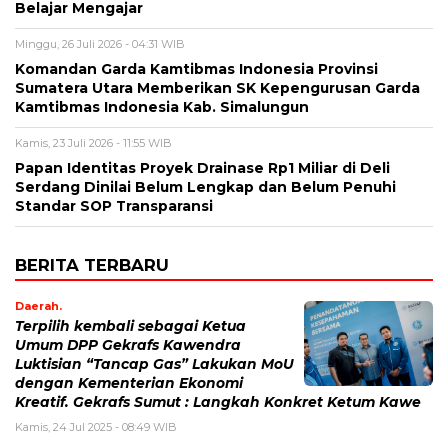
Belajar Mengajar
Minggu, 26 Juli 2026 - 04:31 WIB
Komandan Garda Kamtibmas Indonesia Provinsi
Sumatera Utara Memberikan SK Kepengurusan Garda
Kamtibmas Indonesia Kab. Simalungun
Kamis, 23 Juli 2026 - 11:55 WIB
Papan Identitas Proyek Drainase Rp1 Miliar di Deli
Serdang Dinilai Belum Lengkap dan Belum Penuhi
Standar SOP Transparansi
BERITA TERBARU
Daerah.
Terpilih kembali sebagai Ketua
Umum DPP Gekrafs Kawendra
Luktisian “Tancap Gas” Lakukan MoU
dengan Kementerian Ekonomi
Kreatif. Gekrafs Sumut : Langkah Konkret Ketum Kawe
Kamis, 24 Jul 2025 - 08:49 WIB