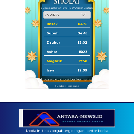
Jum'at, 22 Safar 1448 H / 07 Agustus 2026
Imsak
04:35
Subuh
04:45
Dzuhur
12:02
Ashar
15:23
Maghrib
17:58
Isya
19:09
Tidak ada waktu sholat berikutnya hari ini.
Sumber: Kemenag
Media ini tidak tergabung dengan kantor berita