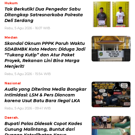
Hukum
Tak Berkutik! Dua Pengedar Sabu
Ditangkap Satresnarkoba Polresta
Deli Serdang
Rabu, 5 Agu 2026 - 16:07 WIB
Medan
Skandal Oknum PPPK Paruh Waktu
SDABMBK Kota Medan: Diduga Jadi
“Tukang Kutip” dan Atur Paket
Proyek, Rekanan Lini Bina Marga
Menjerit!
Rabu, 5 Agu 2026 - 15:54 WIB
Nasional
Audio yang Diterima Media Bongkar
Intimidasi: LSM & Pers Diancam
karena Usut Batu Bara Ilegal LKA
Rabu, 5 Agu 2026 - 09:41 WIB
Daerah.
Bupati Palas Didesak Copot Kades
Gunung Malintang, Buntut dari