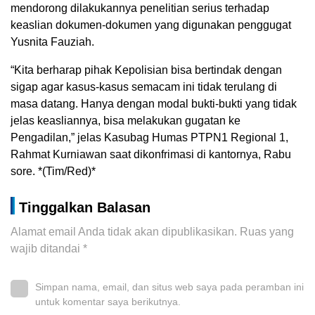
mendorong dilakukannya penelitian serius terhadap
keaslian dokumen-dokumen yang digunakan penggugat
Yusnita Fauziah.
“Kita berharap pihak Kepolisian bisa bertindak dengan
sigap agar kasus-kasus semacam ini tidak terulang di
masa datang. Hanya dengan modal bukti-bukti yang tidak
jelas keasliannya, bisa melakukan gugatan ke
Pengadilan,” jelas Kasubag Humas PTPN1 Regional 1,
Rahmat Kurniawan saat dikonfrimasi di kantornya, Rabu
sore. *(Tim/Red)*
Tinggalkan Balasan
Alamat email Anda tidak akan dipublikasikan.
Ruas yang
wajib ditandai
*
Simpan nama, email, dan situs web saya pada peramban ini
untuk komentar saya berikutnya.