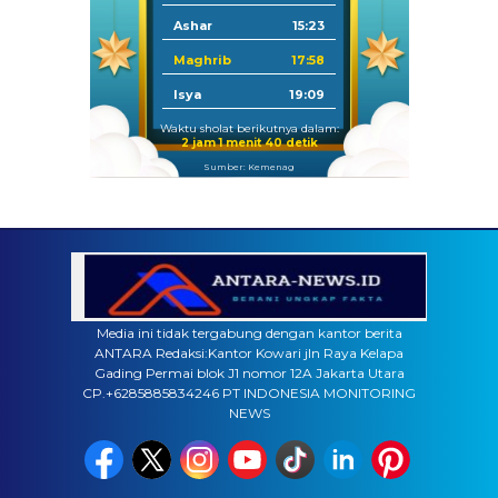
Ashar
15:23
Maghrib
17:58
Isya
19:09
Waktu sholat berikutnya dalam:
2 jam 1 menit 39 detik
Sumber: Kemenag
Media ini tidak tergabung dengan kantor berita
ANTARA Redaksi:Kantor Kowari jln Raya Kelapa
Gading Permai blok J1 nomor 12A Jakarta Utara
CP.+6285885834246 PT INDONESIA MONITORING
NEWS