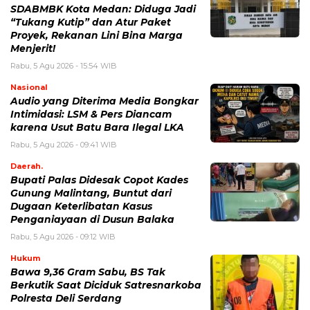
SDABMBK Kota Medan: Diduga Jadi
“Tukang Kutip” dan Atur Paket
Proyek, Rekanan Lini Bina Marga
Menjerit!
Rabu, 5 Agu 2026 - 15:54 WIB
Nasional
Audio yang Diterima Media Bongkar
Intimidasi: LSM & Pers Diancam
karena Usut Batu Bara Ilegal LKA
Rabu, 5 Agu 2026 - 09:41 WIB
Daerah.
Bupati Palas Didesak Copot Kades
Gunung Malintang, Buntut dari
Dugaan Keterlibatan Kasus
Penganiayaan di Dusun Balaka
Rabu, 5 Agu 2026 - 09:12 WIB
Hukum
Bawa 9,36 Gram Sabu, BS Tak
Berkutik Saat Diciduk Satresnarkoba
Polresta Deli Serdang