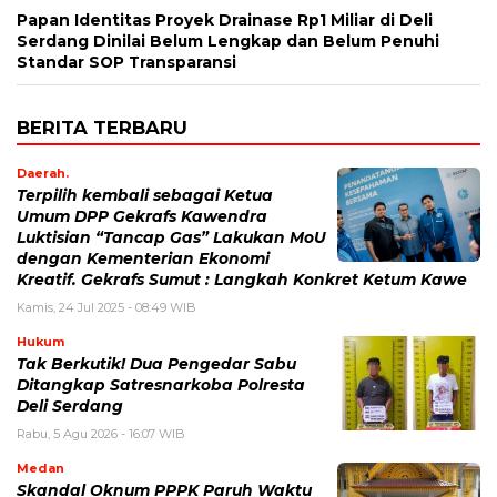
Papan Identitas Proyek Drainase Rp1 Miliar di Deli
Serdang Dinilai Belum Lengkap dan Belum Penuhi
Standar SOP Transparansi
BERITA TERBARU
Daerah.
Terpilih kembali sebagai Ketua
Umum DPP Gekrafs Kawendra
Luktisian “Tancap Gas” Lakukan MoU
dengan Kementerian Ekonomi
Kreatif. Gekrafs Sumut : Langkah Konkret Ketum Kawe
Kamis, 24 Jul 2025 - 08:49 WIB
Hukum
Tak Berkutik! Dua Pengedar Sabu
Ditangkap Satresnarkoba Polresta
Deli Serdang
Rabu, 5 Agu 2026 - 16:07 WIB
Medan
Skandal Oknum PPPK Paruh Waktu