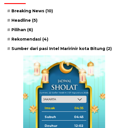
Breaking News
(10)
Headline
(5)
Pilihan
(6)
Rekomendasi
(4)
Sumber dari pasi Intel Maririnir kota Bitung
(2)
Jum'at, 22 Safar 1448 H / 07 Agustus 2026
Imsak
04:35
Subuh
04:45
Dzuhur
12:02